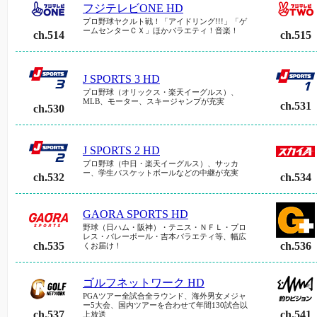
フジテレビONE HD
プロ野球ヤクルト戦！「アイドリング!!!」「ゲ
ームセンターＣＸ」ほかバラエティ！音楽！
ch.514
ch.515
J SPORTS 3 HD
プロ野球（オリックス・楽天イーグルス）、
MLB、モーター、スキージャンプが充実
ch.531
ch.530
J SPORTS 2 HD
プロ野球（中日・楽天イーグルス）、サッカ
ー、学生バスケットボールなどの中継が充実
ch.532
ch.534
GAORA SPORTS HD
野球（日ハム・阪神）・テニス・ＮＦＬ・プロ
レス・バレーボール・吉本バラエティ等、幅広
ch.535
ch.536
くお届け！
ゴルフネットワーク HD
PGAツアー全試合全ラウンド、海外男女メジャ
ー5大会、国内ツアーを合わせて年間130試合以
ch.537
ch.541
上放送