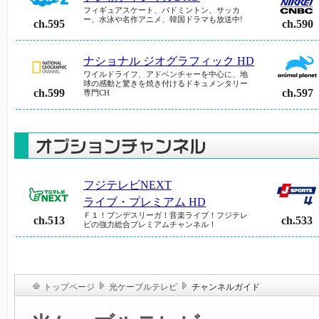
フィギュアスケート、バドミントン、サッカ
ー、水泳や名作アニメ、韓国ドラマも放送中!
ch.595
ch.590
ナショナル ジオグラフィック HD
ワイルドライフ、アドベンチャーを中心に、地
球の感動と驚きを焼き付けるドキュメンタリー
ch.599
ch.597
専門CH
フジテレビNEXT
ライブ・プレミアム HD
Ｆ１！ブンデスリーガ！音楽ライブ！フジテレ
ch.513
ch.533
ビの強力総合プレミアムチャンネル！
トップページ
光ケーブルテレビ
チャンネルガイド