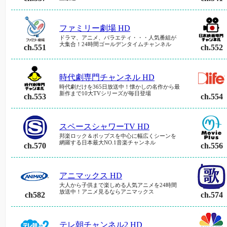
ファミリー劇場 HD
ドラマ、アニメ、バラエティ・・・人気番組が
大集合！24時間ゴールデンタイムチャンネル
ch.551
ch.552
時代劇専門チャンネル HD
時代劇だけを365日放送中！懐かしの名作から最
新作まで10大TVシリーズが毎日登場
ch.553
ch.554
スペースシャワーTV HD
邦楽ロック＆ポップスを中心に幅広くシーンを
網羅する日本最大NO.1音楽チャンネル
ch.570
ch.556
アニマックス HD
大人から子供まで楽しめる人気アニメを24時間
放送中！アニメ見るならアニマックス
ch582
ch.574
テレ朝チャンネル2 HD