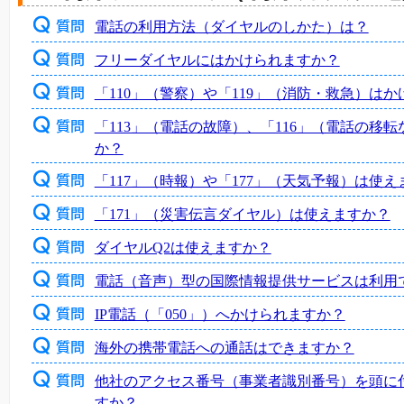
電話の利用方法（ダイヤルのしかた）は？
フリーダイヤルにはかけられますか？
「110」（警察）や「119」（消防・救急）は
「113」（電話の故障）、「116」（電話の移
か？
「117」（時報）や「177」（天気予報）は使え
「171」（災害伝言ダイヤル）は使えますか？
ダイヤルQ2は使えますか？
電話（音声）型の国際情報提供サービスは利用
IP電話（「050」）へかけられますか？
海外の携帯電話への通話はできますか？
他社のアクセス番号（事業者識別番号）を頭に
すか？