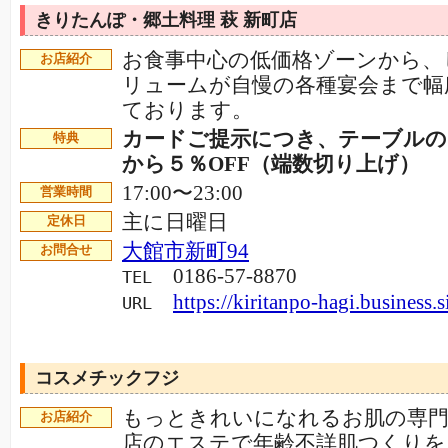
きりたんぽ・郷土料理 萩 新町店
お食事中心の低価格ゾーンから、
お店紹介
リュームが自慢の各種宴会まで幅
ております。
カードご提示につき、テーブルの
特典
から５％OFF（端数切り上げ）
17:00〜23:00
営業時間
主に日曜日
定休日
大館市新町94
お問合せ
0186-57-8870
TEL
https://kiritanpo-hagi.business.si
URL
コスメチックフジ
もっときれいになれるお肌の専門
お店紹介
店のエステで年齢不詳肌つくりを