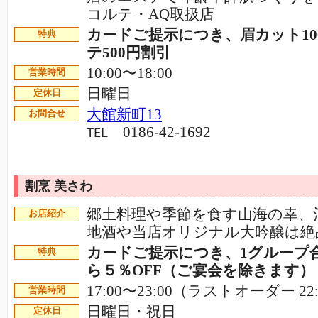
コルテ・AQ取扱店
カードご提示につき、眉カット10
特典
テ500円割引
10:00〜18:00
営業時間
日曜日
定休日
大館新町13
お問合せ
0186-42-1692
TEL
割烹 美さわ
郷土料理や季節を食す山海の幸、
お店紹介
地酒や当店オリジナル大吟醸は
カードご提示につき、1グループ
特典
ら５％OFF（ご宴会を除きます）
17:00〜23:00（ラストオーダー 22
営業時間
日曜日・祝日
定休日