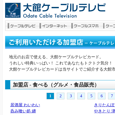
地元のお店で使える、大館ケーブルテレビカード。
うれしい特典いっぱい！ これであなたもトクトク気分！
大館ケーブルテレビカードは当サイトでご紹介する大館
加盟店 - 食べる（グルメ・食品販売）
1
2
3
4
5
6
7
居酒屋 わいわい
きりたんぽ
呑み喰い処 纏
やきとり 