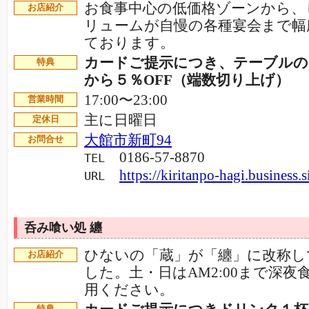
お食事中心の低価格ゾーンから、
お店紹介
リュームが自慢の各種宴会まで幅
ております。
カードご提示につき、テーブルの
特典
から５％OFF（端数切り上げ）
17:00〜23:00
営業時間
主に日曜日
定休日
大館市新町94
お問合せ
0186-57-8870
TEL
https://kiritanpo-hagi.business.si
URL
呑み喰い処 纏
ひないの「蔵」が「纏」に改称し
お店紹介
した。土・日はAM2:00まで深夜
用ください。