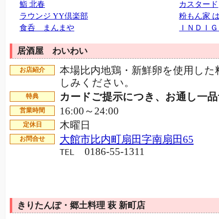
鮨 北春
カスタード
ラウンジ YY倶楽部
粉もん家 
食呑 まんまや
ＩＮＤＩＧ
居酒屋 わいわい
本場比内地鶏・新鮮卵を使用した
お店紹介
しみください。
カードご提示につき、お通し一
特典
16:00～24:00
営業時間
木曜日
定休日
大館市比内町扇田字南扇田65
お問合せ
0186-55-1311
TEL
きりたんぽ・郷土料理 萩 新町店